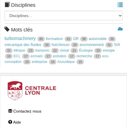
Disciplines
Mots clés
turbomachinery
formation
GR
automobile
80
41
38
36
mécanique des fluides
hutchinson
environnement
SIA
34
33
31
éthique
transonic
climat
Écologie
energie
31
23
22
21
20
ECL
ecrivain
pollution
recherche
eco-
18
17
17
17
17
conception
entreprise
Acoustique
16
16
15
Contactez nous
Aide