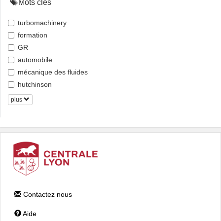
Mots clés
turbomachinery
formation
GR
automobile
mécanique des fluides
hutchinson
plus
Contactez nous
Aide