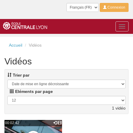
Langue
Connexion
Toggl
navig
Accueil
Vidéos
Vidéos
Trier par
Eléments par page
1 vidéo
00:02:42