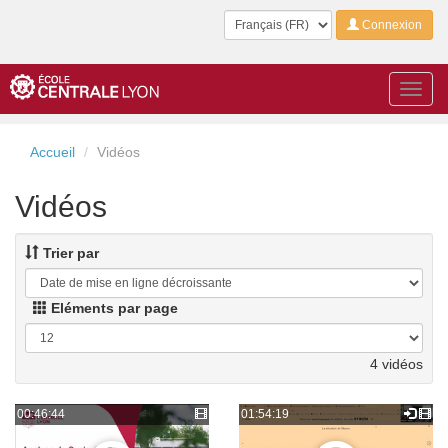
Langue
Connexion
Toggl
navig
Accueil
Vidéos
Vidéos
Trier par
Eléments par page
4 vidéos
00:46:44
01:54:19