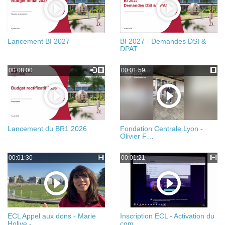
Lancement BI 2027
BI 2027 - Demandes DSI &
DPAT
00:08:00
00:01:59
Lancement du BR1 2026
Fondation Centrale Lyon -
Olivier F…
00:01:30
00:01:21
ECL Appel aux dons - Marie
Inscription ECL - Activation du
Holive -…
com…