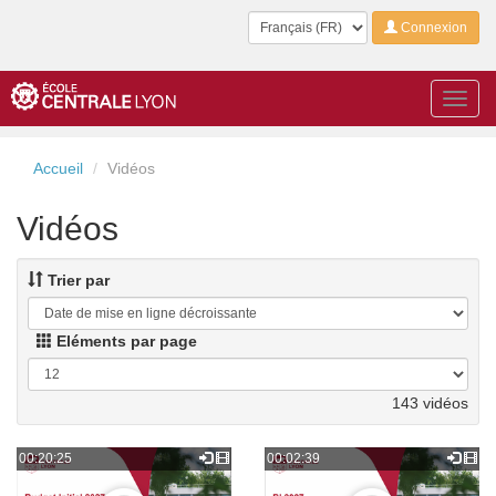
Langue
Connexion
Toggl
navig
Accueil
Vidéos
Vidéos
Trier par
Eléments par page
143 vidéos
00:20:25
00:02:39