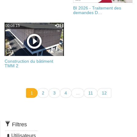
BI 2026 - Traitement des
demandes D…
00:08:15
Construction du bâtiment
TMM 2
1
2
3
4
...
11
12
Filtres
Utilisateurs