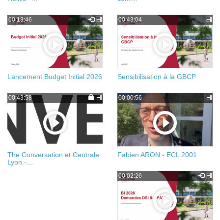
00:13:46
00:43:04
Lancement Budget Initial 2026
Sensibilisation à la GBCP
00:43:58
00:00:56
The Conversation et Centrale
Fabien ARON - ECL 2001
Lyon -…
00:02:26