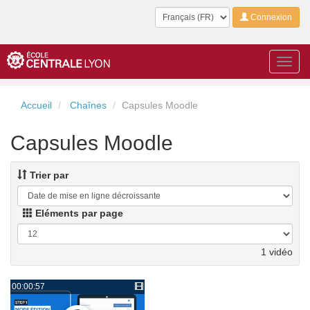
Langue
Connexion
Toggl
navig
Accueil
Chaînes
Capsules Moodle
Capsules Moodle
Trier par
Eléments par page
1 vidéo
00:00:57