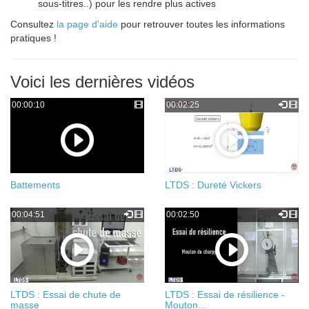
sous-titres..) pour les rendre plus actives
Consultez
la page d'aide
pour retrouver toutes les informations
pratiques !
Voici les dernières vidéos
00:00:10
00:02:25
Battements
LTDS : Dureté Vickers
00:04:51
00:02:50
LTDS : Essai de chute de
LTDS : Essai de résilience -
masse
Mouton…