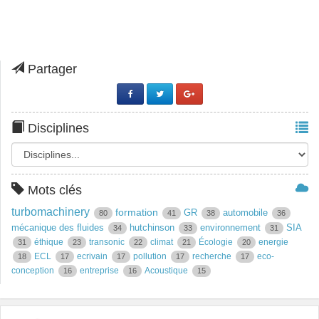
Partager
Disciplines
Mots clés
turbomachinery
formation
GR
automobile
80
41
38
36
mécanique des fluides
hutchinson
environnement
SIA
34
33
31
éthique
transonic
climat
Écologie
energie
31
23
22
21
20
ECL
ecrivain
pollution
recherche
eco-
18
17
17
17
17
conception
entreprise
Acoustique
16
16
15