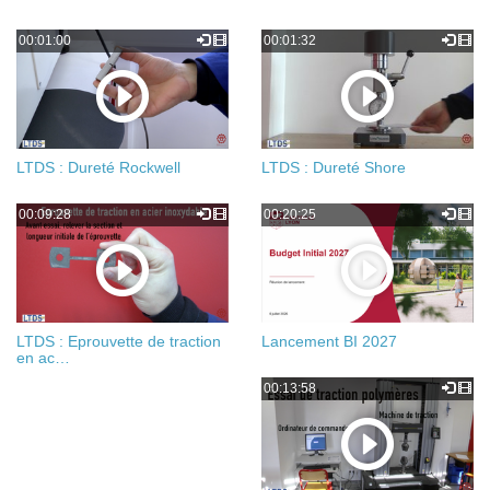
00:01:00
00:01:32
LTDS : Dureté Rockwell
LTDS : Dureté Shore
00:09:28
00:20:25
LTDS : Eprouvette de traction
Lancement BI 2027
en ac…
00:13:58