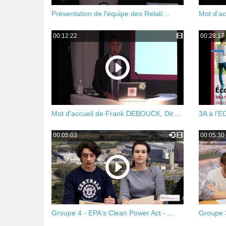
Présentation de l'équipe des Relati…
Mot d'a
00:12:22
00:28:17
Mot d'accueil de Frank DEBOUCK, Dir…
3A à l’E
00:05:03
00:05:30
Groupe 4 - EPA's Clean Power Act - …
Groupe 