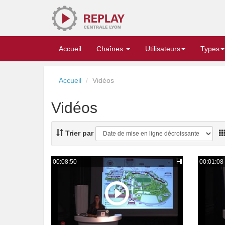
Replay
Accueil
Chaînes
Utilisateurs
Types
Accueil
Vidéos
Vidéos
Trier par
00:08:50
00:01:08