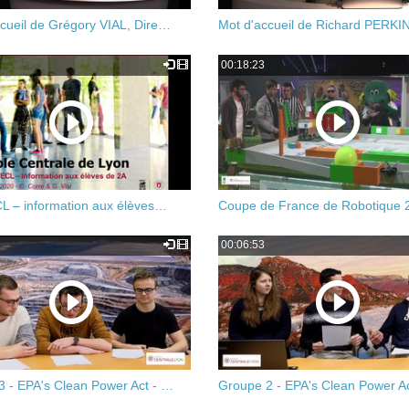
ccueil de Grégory VIAL, Dire…
Mot d'accueil de Richard PERK
00:18:23
CL – information aux élèves…
Coupe de France de Robotique 
00:06:53
3 - EPA's Clean Power Act - …
Groupe 2 - EPA's Clean Power A