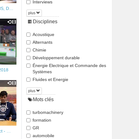
Interviews
INS, D…
plus
Disciplines
Acoustique
Alternants
Chimie
Développement durable
Énergie Electrique et Commande des
2018
Systèmes
Fluides et Energie
plus
Mots clés
turbomachinery
formation
GR
ct - …
automobile