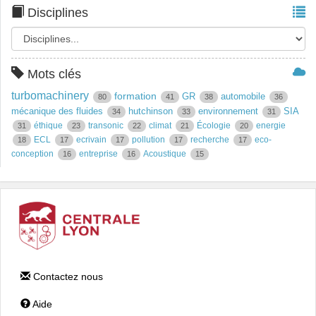
Disciplines
Mots clés
turbomachinery
formation
GR
automobile
80
41
38
36
mécanique des fluides
hutchinson
environnement
SIA
34
33
31
éthique
transonic
climat
Écologie
energie
31
23
22
21
20
ECL
ecrivain
pollution
recherche
eco-
18
17
17
17
17
conception
entreprise
Acoustique
16
16
15
Contactez nous
Aide