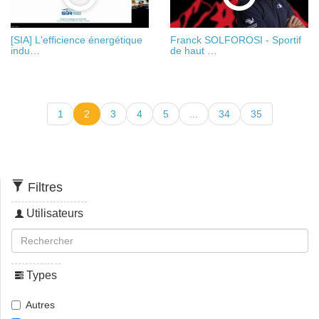
[SIA] L'efficience énergétique
Franck SOLFOROSI - Sportif
indu…
de haut …
1
2
3
4
5
...
34
35
Filtres
Utilisateurs
Types
Autres