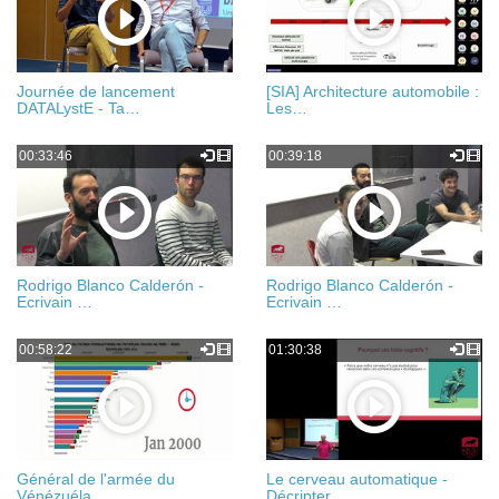
Journée de lancement
[SIA] Architecture automobile :
DATALystE - Ta…
Les…
00:33:46
00:39:18
Rodrigo Blanco Calderón -
Rodrigo Blanco Calderón -
Ecrivain …
Ecrivain …
00:58:22
01:30:38
Général de l'armée du
Le cerveau automatique -
Vénézuéla
Décripter …