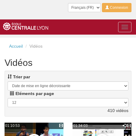
Langue
Connexion
Toggl
navig
Accueil
Vidéos
Vidéos
Trier par
Eléments par page
410 vidéos
01:10:53
01:34:03