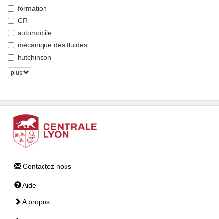
formation
GR
automobile
mécanique des fluides
hutchinson
plus
Contactez nous
Aide
A propos