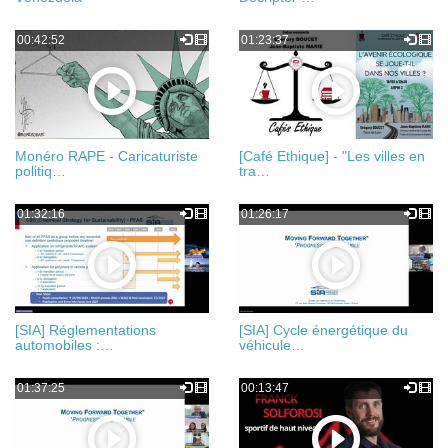
00:42:52
01:23:37
Monéro RAPE - Caricaturiste
[Café Ethique] - "Les villes en
politiq…
tra…
01:32:16
01:26:17
[SIA] Réglementations
[SIA] Cycle énergétique du
automobiles :…
véhicule…
01:37:25
00:13:47