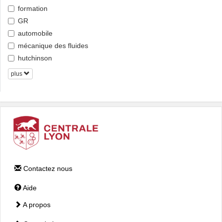
formation
GR
automobile
mécanique des fluides
hutchinson
plus
Contactez nous
Aide
A propos