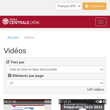
Langue
Connexion
Toggl
navig
Accueil
Vidéos
Vidéos
Trier par
Eléments par page
143 vidéos
00:37:46
02:14:33