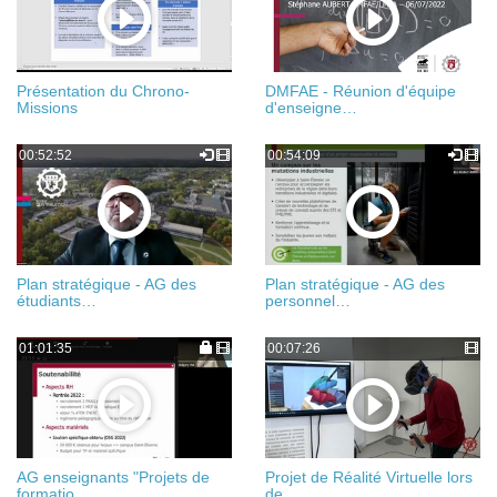
Présentation du Chrono-
DMFAE - Réunion d'équipe
Missions
d'enseigne…
00:52:52
00:54:09
Plan stratégique - AG des
Plan stratégique - AG des
étudiants…
personnel…
01:01:35
00:07:26
AG enseignants "Projets de
Projet de Réalité Virtuelle lors
formatio…
de…