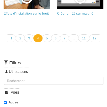
Effets d'installation sur le bruit
Créer un EJ sur marché
…
1
2
3
4
5
6
7
...
11
12
Filtres
Utilisateurs
Types
Autres