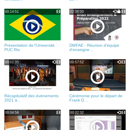
00:14:51
02:38:00
Présentation de l'Université
DMFAE - Réunion d'équipe
PUC Rio
d'enseigne…
00:01:35
00:57:52
Récapitulatif des événements
Cérémonie pour le départ de
2021 à…
Frank D…
00:04:58
00:02:32