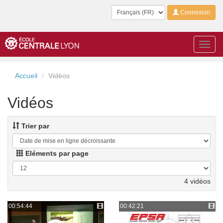
Langue
Connexion
Toggl
navig
Accueil
Vidéos
Vidéos
Trier par
Eléments par page
4 vidéos
00:54:44
00:42:21