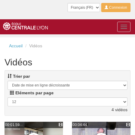
Langue
Connexion
Toggl
navig
Accueil
Vidéos
Vidéos
Trier par
Eléments par page
4 vidéos
00:01:59
00:04:44