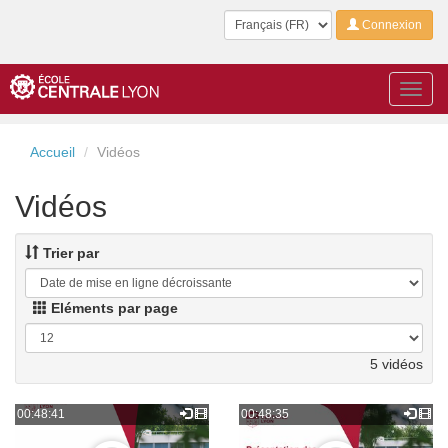
Langue
Connexion
Toggl
navig
Accueil
Vidéos
Vidéos
Trier par
Eléments par page
5 vidéos
00:48:41
00:48:35