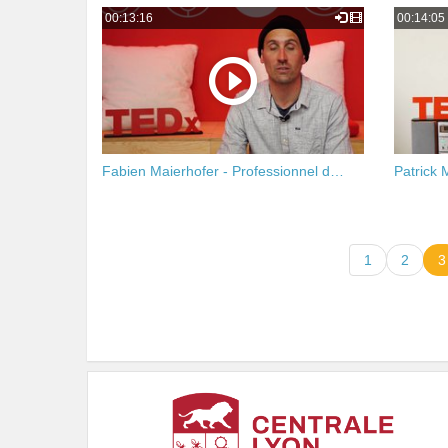
00:13:16
00:14:05
Fabien Maierhofer - Professionnel d…
Patrick 
1
2
3