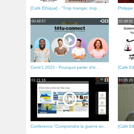
[Café Éthique] - "Trop manger, trop…
Philippe
00:49:57
01:08:01
Centr'L 2023 - Pourquoi parler d'in…
[Café Et
01:21:16
01:05:20
Conference "Comprendre la guerre en…
[Café Et