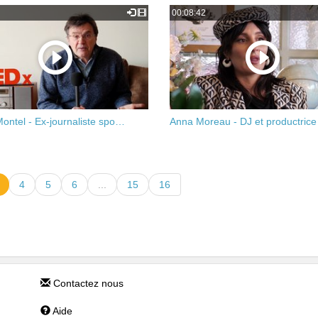
00:08:42
Montel - Ex-journaliste spo…
Anna Moreau - DJ et productric
4
5
6
...
15
16
Contactez nous
Aide