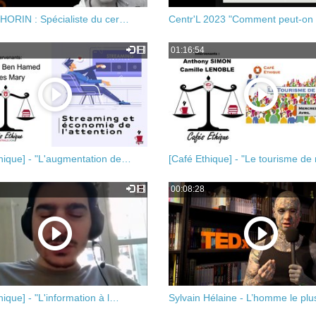
 HORIN : Spécialiste du cer…
Centr'L 2023 "Comment peut-on
01:16:54
hique] - "L'augmentation de…
[Café Ethique] - "Le tourisme d
00:08:28
hique] - "L'information à l…
Sylvain Hélaine - L’homme le plu