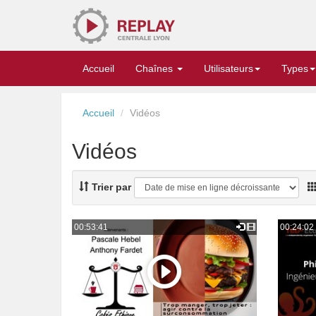
Replay
Accueil
Chaînes
Utilisateurs
Types
Accueil
Vidéos
Vidéos
Trier par
00:53:41
00:24:02