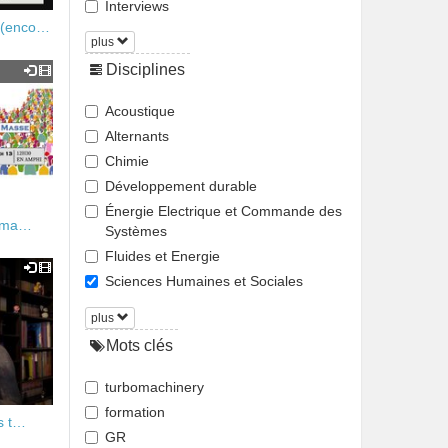
Interviews
 (enco…
plus
Disciplines
Acoustique
Alternants
Chimie
Développement durable
Énergie Electrique et Commande des
e ma…
Systèmes
Fluides et Energie
Sciences Humaines et Sociales
plus
Mots clés
turbomachinery
formation
s t…
GR