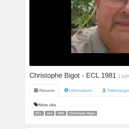
Christophe Bigot - ECL 1981
1 jui
Résumé
Informations
Télécharge
Mots clés
ECL
don
1981
Christophe Bigot