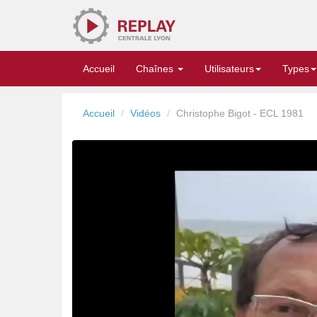
Replay
Accueil
Chaînes
Utilisateurs
Types
Accueil
Vidéos
Christophe Bigot - ECL 1981