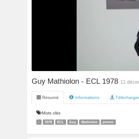
Guy Mathiolon - ECL 1978
11 déce
Résumé
Informations
Télécharge
Mots clés
-
1978
ECL
Guy
Mathiolon
promo