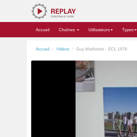
Replay
Accueil
Chaînes
Utilisateurs
Types
Accueil
Vidéos
Guy Mathiolon - ECL 1978