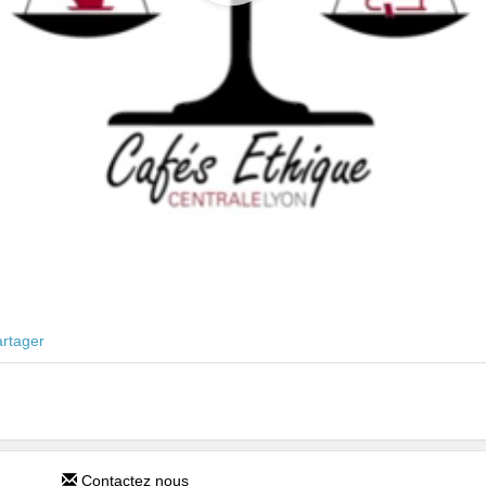
ter cette vidéo à vos favoris.
ur signaler cette vidéo.
artager
Contactez nous