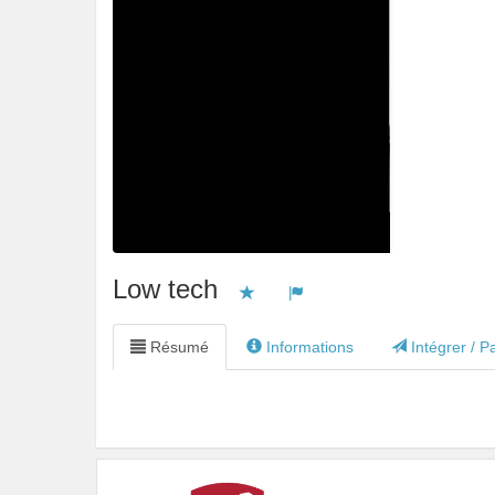
Low tech
Vous devez être connecté pour ajou
Vous devez être connecté po
Résumé
Informations
Intégrer / P