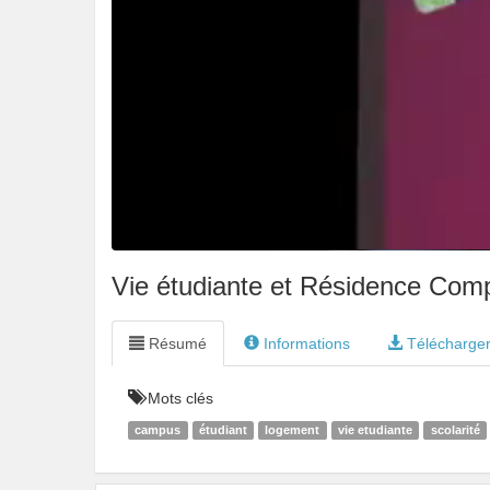
Vie étudiante et Résidence Com
Résumé
Informations
Télécharge
Mots clés
campus
étudiant
logement
vie etudiante
scolarité