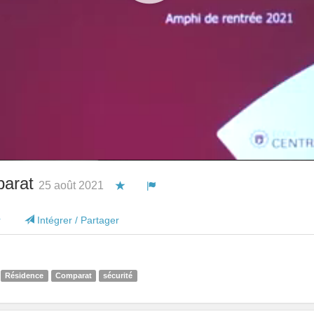
parat
25 août 2021
Vous devez être connecté pour ajouter cett
Vous devez être connecté pour signa
r
Intégrer / Partager
Résidence
Comparat
sécurité