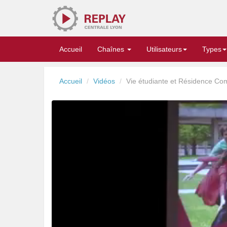
Replay
Accueil
Chaînes
Utilisateurs
Types
Accueil
Vidéos
Vie étudiante et Résidence Co