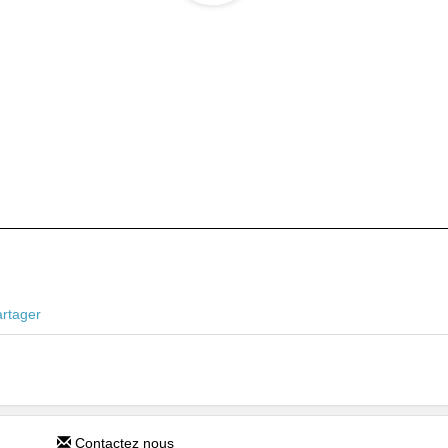
r ajouter cette vidéo à vos favoris.
cté pour signaler cette vidéo.
artager
Contactez nous