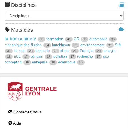
Disciplines
Mots clés
turbomachinery
formation
GR
automobile
80
41
38
36
mécanique des fluides
hutchinson
environnement
SIA
34
33
31
éthique
transonic
climat
Écologie
energie
31
23
22
21
20
ECL
ecrivain
pollution
recherche
eco-
18
17
17
17
17
conception
entreprise
Acoustique
16
16
15
Contactez nous
Aide