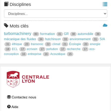
Disciplines
Mots clés
turbomachinery
formation
GR
automobile
80
41
38
36
mécanique des fluides
hutchinson
environnement
SIA
34
33
31
éthique
transonic
climat
Écologie
energie
31
23
22
21
20
ECL
ecrivain
pollution
recherche
eco-
18
17
17
17
17
conception
entreprise
Acoustique
16
16
15
Contactez nous
Aide