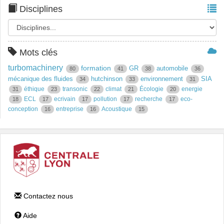
Disciplines
Mots clés
turbomachinery
formation
GR
automobile
80
41
38
36
mécanique des fluides
hutchinson
environnement
SIA
34
33
31
éthique
transonic
climat
Écologie
energie
31
23
22
21
20
ECL
ecrivain
pollution
recherche
eco-
18
17
17
17
17
conception
entreprise
Acoustique
16
16
15
Contactez nous
Aide