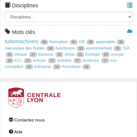
Disciplines
Mots clés
turbomachinery
formation
GR
automobile
80
41
38
36
mécanique des fluides
hutchinson
environnement
SIA
34
33
31
éthique
transonic
climat
Écologie
energie
31
23
22
21
20
ECL
ecrivain
pollution
recherche
eco-
18
17
17
17
17
conception
entreprise
Acoustique
16
16
15
Contactez nous
Aide