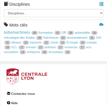
Disciplines
Mots clés
turbomachinery
formation
GR
automobile
80
41
38
36
mécanique des fluides
hutchinson
environnement
SIA
34
33
31
éthique
transonic
climat
Écologie
energie
31
23
22
21
20
ECL
ecrivain
pollution
recherche
eco-
18
17
17
17
17
conception
entreprise
Acoustique
16
16
15
Contactez nous
Aide