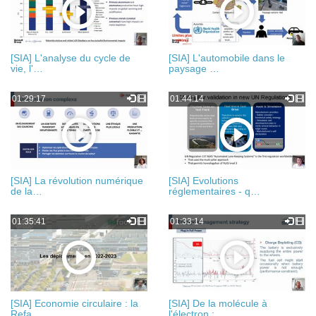
[SIA] L'analyse du cycle de
[SIA] L'automobile dans le
vie, l'…
paysage …
01:29:17
01:44:14
[SIA] La révolution numérique
[SIA] Evolutions
de la…
réglementaires - q…
01:35:41
01:33:14
[SIA] Economie circulaire : la
[SIA] De la molécule à
Refa…
l'électron :…