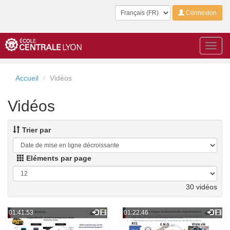
Langue
Connexion
Toggl
navig
Accueil
Vidéos
Vidéos
Trier par
Eléments par page
30 vidéos
01:41:53
01:22:46