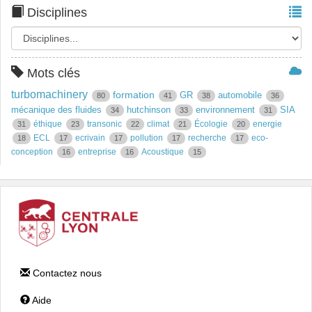
Disciplines
Mots clés
turbomachinery
formation
GR
automobile
80
41
38
36
mécanique des fluides
hutchinson
environnement
SIA
34
33
31
éthique
transonic
climat
Écologie
energie
31
23
22
21
20
ECL
ecrivain
pollution
recherche
eco-
18
17
17
17
17
conception
entreprise
Acoustique
16
16
15
Contactez nous
Aide