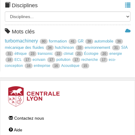
Disciplines
Mots clés
turbomachinery
formation
GR
automobile
80
41
38
36
mécanique des fluides
hutchinson
environnement
SIA
34
33
31
éthique
transonic
climat
Écologie
energie
31
23
22
21
20
ECL
ecrivain
pollution
recherche
eco-
18
17
17
17
17
conception
entreprise
Acoustique
16
16
15
Contactez nous
Aide